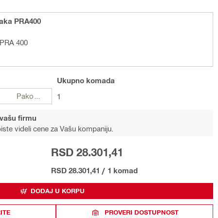
zraka PRA400
. PRA 400
Ukupno
komada
Pakovanja
1
 vašu firmu
iste videli cene za Vašu kompaniju.
RSD 28.301,41
RSD 28.301,41
/
1 komad
DODAJ U KORPU
ITE
PROVERI DOSTUPNOST