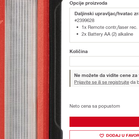
Opcije proizvoda
Daljinski upravljac/hvatac 
#2399628
1x Remote contr./laser rec
2x Battery AA (2) alkaline
Količina
Ne možete da vidite cene za
Prijavite se ili se registrujte
da b
Neto cena sa popustom
DODAJ U FAVOR