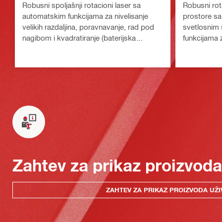
Robusni spoljašnji rotacioni laser sa
Robusni rot
automatskim funkcijama za nivelisanje
prostore sa 
velikih razdaljina, poravnavanje, rad pod
svetlosnim
nagibom i kvadratiranje (baterijska
funkcijama z
platforma Nuron)
rad pod nag
(platforma 
Zahtev za prikaz proizvoda
ZAHTEV ZA PRIKAZ PROIZVODA UŽI