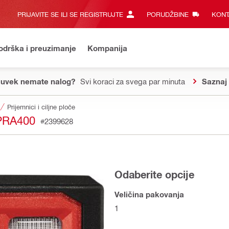
PRIJAVITE SE ILI SE REGISTRUJTE
PORUDŽBINE
KONT
odrška i preuzimanje
Kompanija
 uvek nemate nalog?
Svi koraci za svega par minuta
Saznaj 
Prijemnici i ciljne ploče
PRA400
#2399628
Odaberite opcije
Veličina pakovanja
1