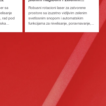
svetlosnim snopom PR 40G-22
ser sa
Robusni rotacioni laser za zatvorene
elisanje
prostore sa izuzetno vidljivim zelenim
e, rad pod
svetlosnim snopom i automatskim
jska
funkcijama za nivelisanje, poravnavanje,
rad pod nagibom i kvadratiranje
(platforma Nuron)