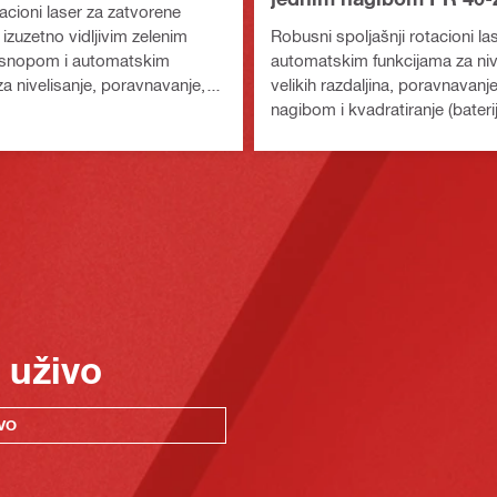
acioni laser za zatvorene
izuzetno vidljivim zelenim
Robusni spoljašnji rotacioni la
 snopom i automatskim
automatskim funkcijama za niv
a nivelisanje, poravnavanje,
velikih razdaljina, poravnavanj
ibom i kvadratiranje
nagibom i kvadratiranje (bateri
Nuron)
platforma Nuron)
 uživo
VO