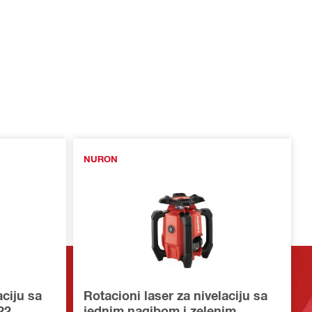
NURON
aciju sa
Rotacioni laser za nivelaciju sa
22
jednim nagibom i zelenim