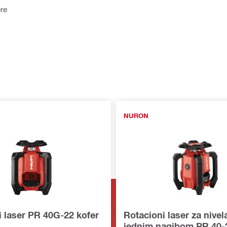
ere
NURON
i laser PR 40G-22 kofer
Rotacioni laser za nivel
jednim nagibom PR 40-