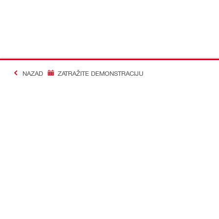
NAZAD
ZATRAŽITE DEMONSTRACIJU
#Making Constructi
Kontakt
Profil