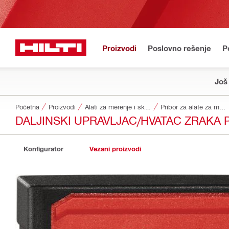
Proizvodi
Poslovno rešenje
P
Još
Početna
Proizvodi
Alati za merenje i skeneri
Pribor za alate za merenje i skenere
DALJINSKI UPRAVLJAC/HVATAC ZRAKA 
Konfigurator
Vezani proizvodi