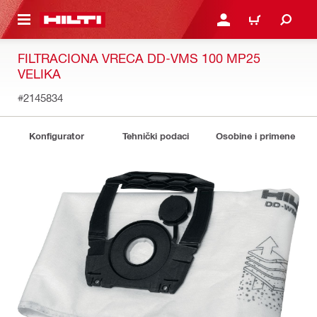
GLAVNI SADRŽAJ
PRIJAVITE SE ILI SE REG
KORPA
FILTRACIONA VRECA DD-VMS 100 MP25
VELIKA
#2145834
Konfigurator
Tehnički podaci
Osobine i primene