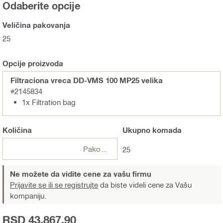
Odaberite opcije
Veličina pakovanja
25
Opcije proizvoda
Filtraciona vreca DD-VMS 100 MP25 velika
#2145834
1x Filtration bag
Količina
Ukupno
komada
Pakovanje
25
Ne možete da vidite cene za vašu firmu
Prijavite se ili se registrujte
da biste videli cene za Vašu
kompaniju.
RSD 43.867,90